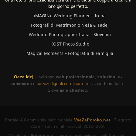
Una rete di professionisti verificati che aiuta le coppie a creare il
loro giorno perfetto.
iMAGINe Wedding Planner – Irena
Fotografi di Matrimonio Neža & Tadej
Wedding Photographer Italia - Slovenia
KOST Photo Studio
Magical Moments – Fotografia di Famiglia
Oaza Idej
– sviluppo
web professionale
,
soluzioni e-
commerce
e
servizi digitali su misura
per aziende in Italia -
Slovenia e all’estero.
Portale & Community Matrimoniale
VseZaPoroko.net
· 7 agosto
2026 · Tutti i diritti riservati 2010–2026
Gestito da
Ethor d.o.o.
– servizi professionali web & digital ·