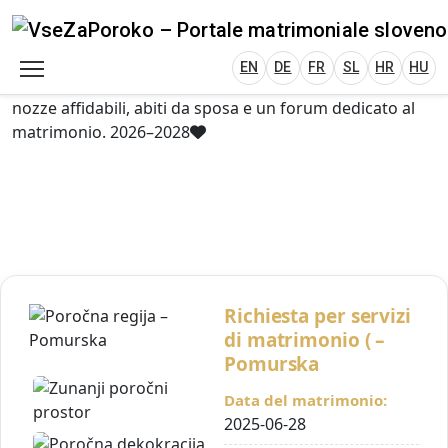
VseZaPoroko.net – Wedding Planning Porta
Plan Your Wedding in Slovenia, Austria, Italy, C
EN
DE
HR
HU
FR
VseZaPoroko – portale per l’organizzazione di
matrimoni locali e destination wedding in Slovenia,
EN
DE
FR
SL
HR
HU
Austria, Italia, Croazia e Ungheria. Scopri fornitori di
nozze affidabili, abiti da sposa e un forum dedicato al
matrimonio. 2026–2028
Richiesta per servizi
di matrimonio ( –
Pomurska
Data del matrimonio:
2025-06-28