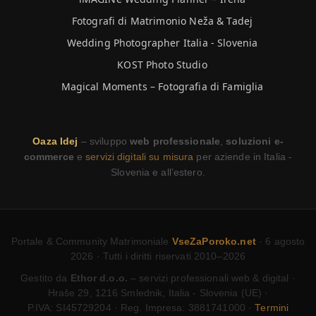
Fotografi di Matrimonio Neža & Tadej
Wedding Photographer Italia - Slovenia
KOST Photo Studio
Magical Moments – Fotografia di Famiglia
Oaza Idej
– sviluppo
web professionale
,
soluzioni e-
commerce
e
servizi digitali su misura
per aziende in Italia -
Slovenia e all’estero.
Portale & Community Matrimoniale
VseZaPoroko.net
· 6 agosto
2026 · Tutti i diritti riservati 2010–2026
Gestito da
Ethor d.o.o.
– servizi professionali web & digital ·
Hraše 29, 1216 Smlednik, Italia - Slovenia (UE) ·
P.IVA: SI45729204 · Reg. Impresa: 3881741000 ·
Termini