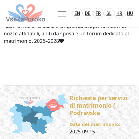
VseZaPoroko.net – Wedding Planning Porta
Plan Your Wedding in Slovenia, Austria, Italy, C
EN
DE
HR
HU
FR
VseZaPoroko – portale per l’organizzazione di
EN
DE
FR
SL
HR
HU
matrimoni locali e destination wedding in Slovenia,
Austria, Italia, Croazia e Ungheria. Scopri fornitori di
nozze affidabili, abiti da sposa e un forum dedicato al
matrimonio. 2026–2028
Richiesta per servizi
di matrimonio ( –
Podravska
Data del matrimonio:
2025-09-15