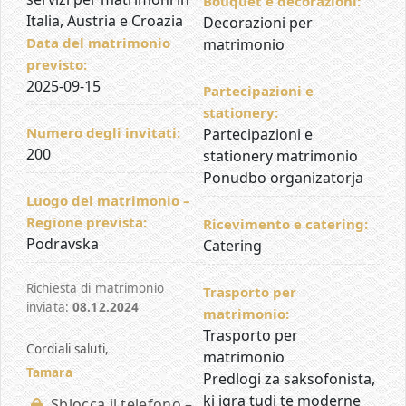
Bouquet e decorazioni:
Italia, Austria e Croazia
Decorazioni per
Data del matrimonio
matrimonio
previsto:
2025-09-15
Partecipazioni e
stationery:
Numero degli invitati:
Partecipazioni e
200
stationery matrimonio
Ponudbo organizatorja
Luogo del matrimonio –
Regione prevista:
Ricevimento e catering:
Podravska
Catering
Richiesta di matrimonio
Trasporto per
inviata:
08.12.2024
matrimonio:
Trasporto per
Cordiali saluti,
matrimonio
Tamara
Predlogi za saksofonista,
ki igra tudi te moderne
Sblocca il telefono –