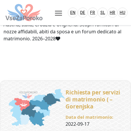
VseZaPoroko.net – Wedding Planning Porta
Plan Your Wedding in Slovenia, Austria, Italy, C
EN
DE
HR
HU
FR
VseZaPoroko – portale per l’organizzazione di
EN
DE
FR
SL
HR
HU
matrimoni locali e destination wedding in Slovenia,
Austria, Italia, Croazia e Ungheria. Scopri fornitori di
nozze affidabili, abiti da sposa e un forum dedicato al
matrimonio. 2026–2028
Richiesta per servizi
di matrimonio ( –
Gorenjska
Data del matrimonio:
2022-09-17