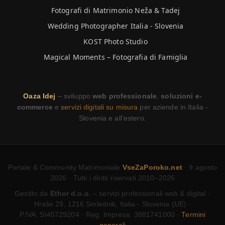
Fotografi di Matrimonio Neža & Tadej
Wedding Photographer Italia - Slovenia
KOST Photo Studio
Magical Moments – Fotografia di Famiglia
Oaza Idej
– sviluppo
web professionale
,
soluzioni e-
commerce
e
servizi digitali su misura
per aziende in Italia -
Slovenia e all’estero.
Portale & Community Matrimoniale
VseZaPoroko.net
· 9 agosto
2026 · Tutti i diritti riservati 2010–2026
Gestito da
Ethor d.o.o.
– servizi professionali web & digital ·
Hraše 29, 1216 Smlednik, Italia - Slovenia (UE) ·
P.IVA: SI45729204 · Reg. Impresa: 3881741000 ·
Termini