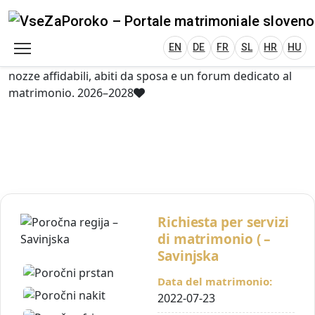
VseZaPoroko.net – Wedding Planning Porta
Plan Your Wedding in Slovenia, Austria, Italy, C
EN
DE
HR
HU
FR
VseZaPoroko – portale per l’organizzazione di
matrimoni locali e destination wedding in Slovenia,
EN
DE
FR
SL
HR
HU
Austria, Italia, Croazia e Ungheria. Scopri fornitori di
nozze affidabili, abiti da sposa e un forum dedicato al
matrimonio. 2026–2028
Richiesta per servizi
di matrimonio ( –
Savinjska
Data del matrimonio:
2022-07-23