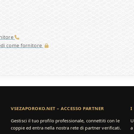
nitore
cedi come fornitore
VSEZAPOROKO.NET – ACCESSO PARTNER
I
Gestisci il tuo profilo professionale, connettiti con le
U
coppie ed entra nella nostra rete di partner verificati.
a