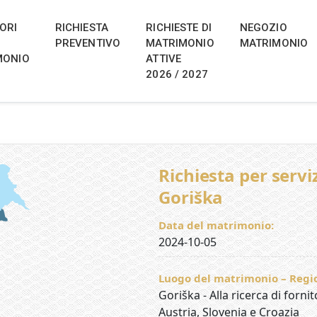
ng Portal for Slovenia, Austria,
a, Italy, Croatia and Hungary
 di matrimoni locali e destination wedding in Slovenia, Aust
ORI
RICHIESTA
RICHIESTE DI
NEGOZIO
a e un forum dedicato al matrimonio. 2026–2028
PREVENTIVO
MATRIMONIO
MATRIMONIO
MONIO
ATTIVE
2026 / 2027
Richiesta per servi
Goriška
Data del matrimonio:
2024-10-05
Luogo del matrimonio – Regio
Goriška - Alla ricerca di fornit
Austria, Slovenia e Croazia