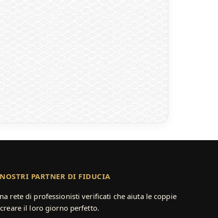
 NOSTRI PARTNER DI FIDUCIA
na rete di professionisti verificati che aiuta le coppie
 creare il loro giorno perfetto.