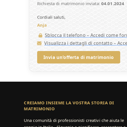
Richiesta di matrimonio inviata:
04.01.2024
Cordiali saluti,
Anja
Sblocca il telefono – Accedi come for
Visualizza i dettagli di contatto – Ac
Invia un’offerta di matrimonio
CREIAMO INSIEME LA VOSTRA STORIA DI
MATRIMONIO
Una comunità di professionisti creativi che aiuta le
coppie in Italia - Slovenia a pianificare, raccontare e