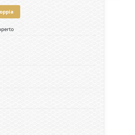
coppia
operto