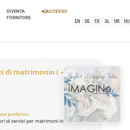
 Italy, Croatia and Hungary
ria, Italia, Croazia e Ungheria. Scopri
DIVENTA
ACCESSO
FORNITORE
EN
DE
FR
SL
HR
HU
zi di matrimonio ( –
ne preferita:
ori di servizi per matrimoni in Italia,