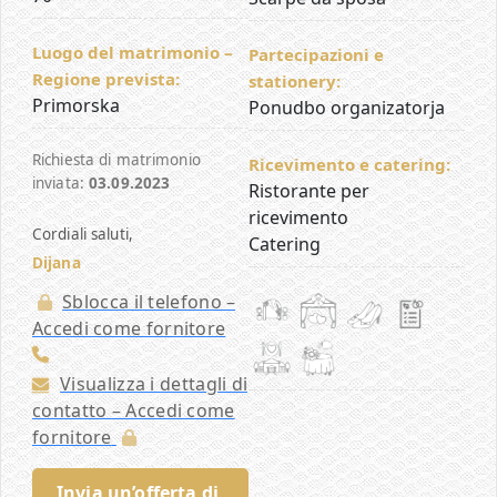
Luogo del matrimonio –
Partecipazioni e
Regione prevista:
stationery:
Primorska
Ponudbo organizatorja
Richiesta di matrimonio
Ricevimento e catering:
inviata:
03.09.2023
Ristorante per
ricevimento
Cordiali saluti,
Catering
Dijana
Sblocca il telefono –
Accedi come fornitore
Visualizza i dettagli di
contatto – Accedi come
fornitore
Invia un’offerta di