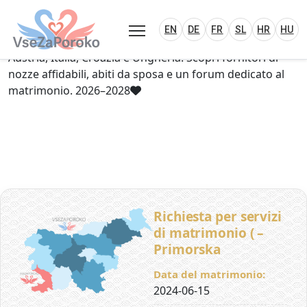
VseZaPoroko.net – Wedding Planning Porta
Plan Your Wedding in Slovenia, Austria, Italy, C
EN
DE
HR
HU
FR
VseZaPoroko – portale per l’organizzazione di
EN
DE
FR
SL
HR
HU
matrimoni locali e destination wedding in Slovenia,
Austria, Italia, Croazia e Ungheria. Scopri fornitori di
nozze affidabili, abiti da sposa e un forum dedicato al
matrimonio. 2026–2028
Richiesta per servizi
di matrimonio ( –
Primorska
Data del matrimonio:
2024-06-15