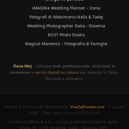
iMAGINe Wedding Planner – Irena
Fotografi di Matrimonio Neža & Tadej
Wedding Photographer Italia - Slovenia
KOST Photo Studio
Magical Moments – Fotografia di Famiglia
Oaza Idej
– sviluppo
web professionale
,
soluzioni e-
commerce
e
servizi digitali su misura
per aziende in Italia -
Slovenia e all’estero.
Portale & Community Matrimoniale
VseZaPoroko.net
· 7 agosto
2026 · Tutti i diritti riservati 2010–2026
Gestito da
Ethor d.o.o.
– servizi professionali web & digital ·
Hraše 29, 1216 Smlednik, Italia - Slovenia (UE) ·