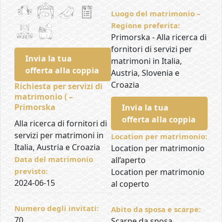
Luogo del matrimonio –
Regione preferita:
Primorska - Alla ricerca di
fornitori di servizi per
Invia la tua
matrimoni in Italia,
offerta alla coppia
Austria, Slovenia e
Croazia
Richiesta per servizi di
matrimonio ( –
Primorska
Invia la tua
offerta alla coppia
Alla ricerca di fornitori di
servizi per matrimoni in
Location per matrimonio:
Italia, Austria e Croazia
Location per matrimonio
Data del matrimonio
all’aperto
previsto:
Location per matrimonio
2024-06-15
al coperto
Numero degli invitati:
Abito da sposa e scarpe:
70
Scarpe da sposa