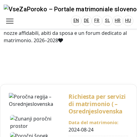
VseZaPoroko.net – Wedding Planning Porta
Plan Your Wedding in Slovenia, Austria, Italy, C
EN
DE
HR
HU
FR
VseZaPoroko – portale per l’organizzazione di
matrimoni locali e destination wedding in Slovenia,
EN
DE
FR
SL
HR
HU
Austria, Italia, Croazia e Ungheria. Scopri fornitori di
nozze affidabili, abiti da sposa e un forum dedicato al
matrimonio. 2026–2028
Richiesta per servizi
di matrimonio ( –
Osrednjeslovenska
Data del matrimonio:
2024-08-24