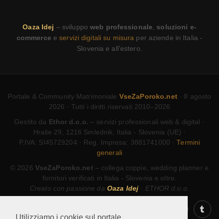
Oaza Idej
– sviluppo
web professionale
,
soluzioni e-
commerce
e
servizi digitali su misura
per aziende in Italia -
Slovenia e all’estero.
Portale & Community Matrimoniale
VseZaPoroko.net
· 8 agosto
2026 · Tutti i diritti riservati 2010–2026
Gestito da
Ethor d.o.o.
– servizi professionali web & digital ·
Hraše 29, 1216 Smlednik, Italia - Slovenia (UE) ·
P.IVA: SI45729204 · Reg. Impresa: 3881741000 ·
Termini
generali
© 2026
VseZaPoroko.net
– collega coppie, wedding planner e
fornitori verificati in Italia - Slovenia e oltre.
Creato con passione da
Oaza Idej
· ETHOR d.o.o.
Utilizziamo i cookie sul portale