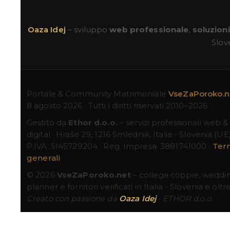
Oaza Idej
– sviluppo
web professionale
,
soluzion
Slove
Portale & Community Matrimoniale
VseZaPoroko.
8 agosto 2026 · Tutti i diritti riservati 2010–2026
Gestito da
Ethor d.o.o.
– servizi professionali web &
digital · Hraše 29, 1216 Smlednik, Italia - Slovenia (UE)
P.IVA: SI45729204 · Reg. Impresa: 3881741000 ·
Term
generali
© 2026
VseZaPoroko.net
– collega coppie, weddi
planner e fornitori verificati in Italia - Slovenia e oltre
Creato con passione da
Oaza Idej
· ETHOR d.o.o.