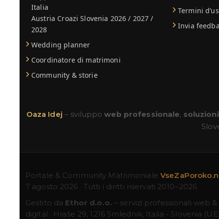
Italia
Termini d’u
Austria Croazi Slovenia 2026 / 2027 /
Invia feedb
2028
Wedding planner
Coordinatore di matrimoni
Community & storie
Oaza Idej
– sviluppo
web professionale
,
soluzion
Slove
Portale & Community Matrimoniale
VseZaPoroko.
7 agosto 2026 · Tutti i diritti riservati 2010–2026
Gestito da
Ethor d.o.o.
– servizi professionali web &
digital · Hraše 29, 1216 Smlednik, Italia - Slovenia (UE)