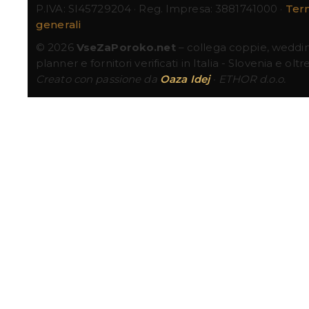
P.IVA: SI45729204 · Reg. Impresa: 3881741000 ·
Term
generali
© 2026
VseZaPoroko.net
– collega coppie, weddi
planner e fornitori verificati in Italia - Slovenia e oltre
Creato con passione da
Oaza Idej
· ETHOR d.o.o.