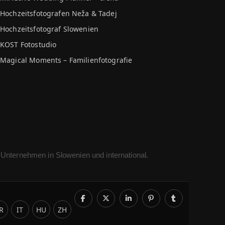
Hochzeitsfotografen Neža & Tadej
Hochzeitsfotograf Slowenien
KOST Fotostudio
Magical Moments – Familienfotografie
 Unternehmen in Slowenien und international.
R
IT
HU
ZH