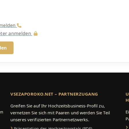
nmelden
ieter anmelden
den
VSEZAPOROKO.NET – PARTNERZUGANG
U
H
Greifen Sie auf Ihr Hochzeitsbusiness-Profil zu,
en
E
vernetzen Sie sich mit Paaren und werden Sie Teil
n
P
unseres verifizierten Partnernetzwerks.
Präsentation des Hochzeitsportals (PDF)