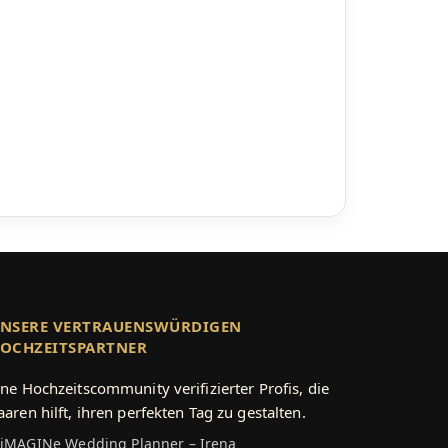
NSERE VERTRAUENSWÜRDIGEN
OCHZEITSPARTNER
ine Hochzeitscommunity verifizierter Profis, die
aaren hilft, ihren perfekten Tag zu gestalten.
iMAGINe Wedding Planner – Irena