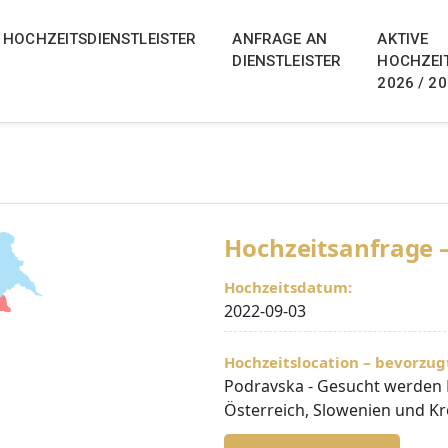
ungsportal für Slowenien, Österr
enien, Österreich, Italien, Kroatien 
n Destination- und lokalen Hochzeiten in Slowenien, Österr
HOCHZEITSDIENSTLEISTER
ANFRAGE AN
AKTIVE
mode und Hochzeitsforum 2026 2027 2028
DIENSTLEISTER
HOCHZEI
2026 / 2
Hochzeitsanfrage 
Hochzeitsdatum:
2022-09-03
Hochzeitslocation – bevorzug
Podravska - Gesucht werden Ho
Österreich, Slowenien und Kr