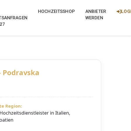
eich, Italien, Kroatien und Ung
und Ungarn
eich, Italien, Kroatien und Ungarn mit
HOCHZEITSSHOP
ANBIETER
LOG
TSANFRAGEN
WERDEN
027
– Podravska
te Region:
chzeitsdienstleister in Italien,
oatien