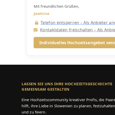
Mit freundlichen Grüßen,
Jasmina
Telefon entsperren – Als Anbieter a
Kontaktdaten freischalten – Als Anb
Individuelles Hochzeitsangebot sen
LASSEN SIE UNS IHRE HOCHZEITSGESCHICHTE
GEMEINSAM GESTALTEN
Eine Hochzeitscommunity kreativer Profis, die Paar
hilft, ihre Liebe in Slowenien zu planen, festzuhalte
und zu feiern.