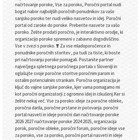
načrtovanje poroke, Vse za poroko, Poročni portal nudi
bogat nabor najboljših poročnih ponudnikov za vašo
sanjsko poroko ter nudi veliko nasvetov in idej. Poročni
portal od zaroke do poroke. Preberite nasvete za vašo
poroko. Želite prodati poročno, je interaktivno orodje, ki
organizacijo poroke spremeni v zabavno dogodivščino.
Vse v zvezi s poroko. ❣️ Za vse mladoporočence in
ponudnike poročnih storitev , pa tudi za tiste, ki boste
pri načrtovanju poroke pomagali. Postanite partner
največjega spletnega poročnega portala v Sloveniji in
oglašujte svoje poročne storitve poročnim parom in
ostalim potencialnim strankam. Poročna organizacija je
ključ do vajine sanjske poroke, kjer vama pomagamo mi
kot poročni organizatorji z ogromno idej in izkušenj.Ker si
želite nekaj več. Vse za poroko: ideje za poročne obleke,
poročna darila, poročne prstane in potovanja. poročni
portal nasveti in ideje poročni dan načrtovanje poroke
2026 2027 načrtovanje poroke 2024 2025, organizacija
porok, poročne obleke, poročni forum, poročne ideje vse
za poroko, vse za poroko, poročni portal nasveti in ideje