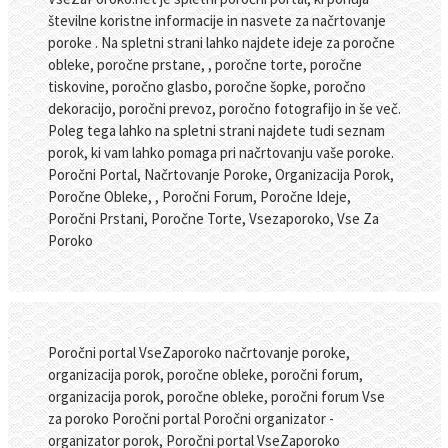
številne koristne informacije in nasvete za načrtovanje
poroke . Na spletni strani lahko najdete ideje za poročne
obleke, poročne prstane, , poročne torte, poročne
tiskovine, poročno glasbo, poročne šopke, poročno
dekoracijo, poročni prevoz, poročno fotografijo in še več.
Poleg tega lahko na spletni strani najdete tudi seznam
porok, ki vam lahko pomaga pri načrtovanju vaše poroke.
Poročni Portal, Načrtovanje Poroke, Organizacija Porok,
Poročne Obleke, , Poročni Forum, Poročne Ideje,
Poročni Prstani, Poročne Torte, Vsezaporoko, Vse Za
Poroko
Poročni portal VseZaporoko načrtovanje poroke,
organizacija porok, poročne obleke, poročni forum,
organizacija porok, poročne obleke, poročni forum Vse
za poroko Poročni portal Poročni organizator -
organizator porok, Poročni portal VseZaporoko