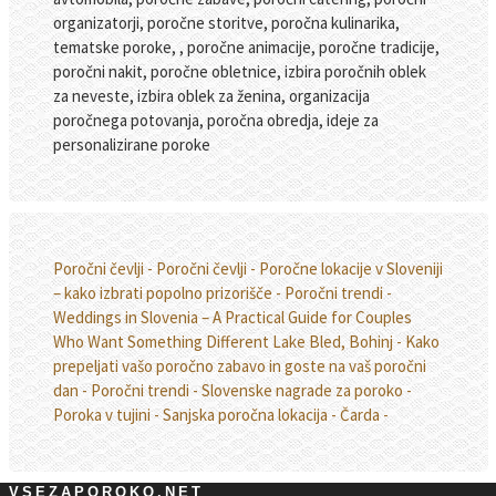
organizatorji, poročne storitve, poročna kulinarika,
tematske poroke, , poročne animacije, poročne tradicije,
poročni nakit, poročne obletnice, izbira poročnih oblek
za neveste, izbira oblek za ženina, organizacija
poročnega potovanja, poročna obredja, ideje za
personalizirane poroke
Poročni čevlji -
Poročni čevlji -
Poročne lokacije v Sloveniji
– kako izbrati popolno prizorišče -
Poročni trendi -
Weddings in Slovenia – A Practical Guide for Couples
Who Want Something Different Lake Bled, Bohinj -
Kako
prepeljati vašo poročno zabavo in goste na vaš poročni
dan -
Poročni trendi -
Slovenske nagrade za poroko -
Poroka v tujini -
Sanjska poročna lokacija - Čarda -
VSEZAPOROKO.NET