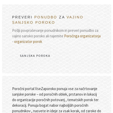
PREVERI
PONUDBO
ZA
VAJINO
SANJSKO POROKO
Pošlji povpraševanje ponudnikom in preveri ponudbo za
vajino sansko poroko ali najemite
Poročnga organizatorja
-
organizator porok
SANJSKA POROKA
Poročni portal VseZaporoko ponuja vse za načrtovanje
sanjske poroke – od poročnih oblek, prstanov in lokacij
do organizacije poročnih potovanj , tematskih porok ter
dekoracij. Ponuja bogat nabor najboljših poročnih
ponudnikov , nasvete in ideje za vsak korak, od zaroke do