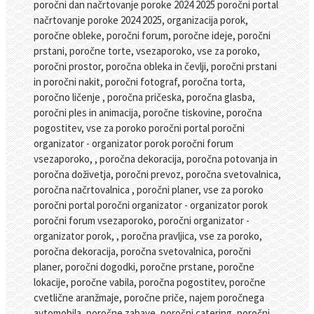
poročni dan načrtovanje poroke 2024 2025 poročni portal
načrtovanje poroke 2024 2025, organizacija porok,
poročne obleke, poročni forum, poročne ideje, poročni
prstani, poročne torte, vsezaporoko, vse za poroko,
poročni prostor, poročna obleka in čevlji, poročni prstani
in poročni nakit, poročni fotograf, poročna torta,
poročno ličenje , poročna pričeska, poročna glasba,
poročni ples in animacija, poročne tiskovine, poročna
pogostitev, vse za poroko poročni portal poročni
organizator - organizator porok poročni forum
vsezaporoko, , poročna dekoracija, poročna potovanja in
poročna doživetja, poročni prevoz, poročna svetovalnica,
poročna načrtovalnica , poročni planer, vse za poroko
poročni portal poročni organizator - organizator porok
poročni forum vsezaporoko, poročni organizator -
organizator porok, , poročna pravljica, vse za poroko,
poročna dekoracija, poročna svetovalnica, poročni
planer, poročni dogodki, poročne prstane, poročne
lokacije, poročne vabila, poročna pogostitev, poročne
cvetlične aranžmaje, poročne priče, najem poročnega
avtomobila, poročne zabave, poročni catering, poročni