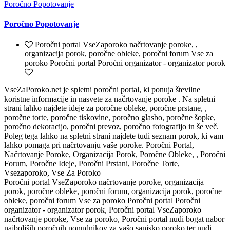
Poročno Popotovanje
Poročno Popotovanje
Poročni portal VseZaporoko načrtovanje poroke, ,
organizacija porok, poročne obleke, poročni forum Vse za
poroko Poročni portal Poročni organizator - organizator porok
VseZaPoroko.net je spletni poročni portal, ki ponuja številne
koristne informacije in nasvete za načrtovanje poroke . Na spletni
strani lahko najdete ideje za poročne obleke, poročne prstane, ,
poročne torte, poročne tiskovine, poročno glasbo, poročne šopke,
poročno dekoracijo, poročni prevoz, poročno fotografijo in še več.
Poleg tega lahko na spletni strani najdete tudi seznam porok, ki vam
lahko pomaga pri načrtovanju vaše poroke. Poročni Portal,
Načrtovanje Poroke, Organizacija Porok, Poročne Obleke, , Poročni
Forum, Poročne Ideje, Poročni Prstani, Poročne Torte,
Vsezaporoko, Vse Za Poroko
Poročni portal VseZaporoko načrtovanje poroke, organizacija
porok, poročne obleke, poročni forum, organizacija porok, poročne
obleke, poročni forum Vse za poroko Poročni portal Poročni
organizator - organizator porok, Poročni portal VseZaporoko
načrtovanje poroke, Vse za poroko, Poročni portal nudi bogat nabor
najboljših poročnih ponudnikov za vašo sanjsko poroko ter nudi