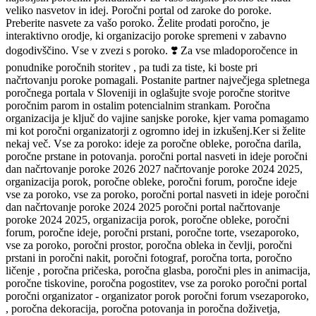
veliko nasvetov in idej. Poročni portal od zaroke do poroke.
Preberite nasvete za vašo poroko. Želite prodati poročno, je
interaktivno orodje, ki organizacijo poroke spremeni v zabavno
dogodivščino. Vse v zvezi s poroko. ❣️ Za vse mladoporočence in
ponudnike poročnih storitev , pa tudi za tiste, ki boste pri
načrtovanju poroke pomagali. Postanite partner največjega spletnega
poročnega portala v Sloveniji in oglašujte svoje poročne storitve
poročnim parom in ostalim potencialnim strankam. Poročna
organizacija je ključ do vajine sanjske poroke, kjer vama pomagamo
mi kot poročni organizatorji z ogromno idej in izkušenj.Ker si želite
nekaj več. Vse za poroko: ideje za poročne obleke, poročna darila,
poročne prstane in potovanja. poročni portal nasveti in ideje poročni
dan načrtovanje poroke 2026 2027 načrtovanje poroke 2024 2025,
organizacija porok, poročne obleke, poročni forum, poročne ideje
vse za poroko, vse za poroko, poročni portal nasveti in ideje poročni
dan načrtovanje poroke 2024 2025 poročni portal načrtovanje
poroke 2024 2025, organizacija porok, poročne obleke, poročni
forum, poročne ideje, poročni prstani, poročne torte, vsezaporoko,
vse za poroko, poročni prostor, poročna obleka in čevlji, poročni
prstani in poročni nakit, poročni fotograf, poročna torta, poročno
ličenje , poročna pričeska, poročna glasba, poročni ples in animacija,
poročne tiskovine, poročna pogostitev, vse za poroko poročni portal
poročni organizator - organizator porok poročni forum vsezaporoko,
, poročna dekoracija, poročna potovanja in poročna doživetja,