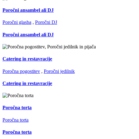
Poročni ansambel ali DJ
Poročni glasba
,
Poročni DJ
Poročni ansambel ali DJ
Catering in restavracije
Poročna pogostitev
,
Poročni jedilnik
Catering in restavracije
Poročna torta
Poročna torta
Poročna torta