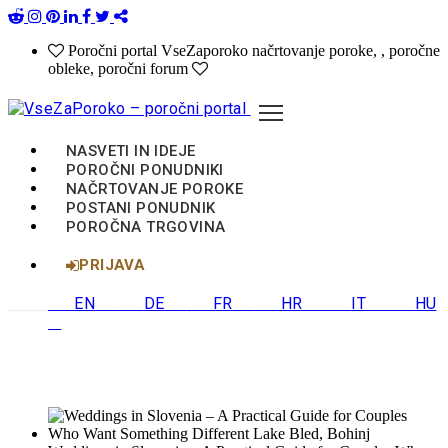
Poročni portal VseZaporoko načrtovanje poroke, , poročne
obleke, poročni forum
NASVETI IN IDEJE
POROČNI PONUDNIKI
NAČRTOVANJE POROKE
POSTANI PONUDNIK
POROČNA TRGOVINA
PRIJAVA
EN
DE
FR
HR
IT
HU