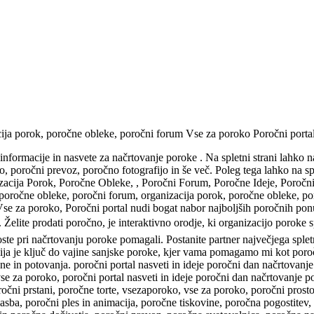
ija porok, poročne obleke, poročni forum Vse za poroko Poročni portal
informacije in nasvete za načrtovanje poroke . Na spletni strani lahko n
 poročni prevoz, poročno fotografijo in še več. Poleg tega lahko na sp
izacija Porok, Poročne Obleke, , Poročni Forum, Poročne Ideje, Poročn
poročne obleke, poročni forum, organizacija porok, poročne obleke, po
e za poroko, Poročni portal nudi bogat nabor najboljših poročnih ponu
 Želite prodati poročno, je interaktivno orodje, ki organizacijo porok
oste pri načrtovanju poroke pomagali. Postanite partner največjega splet
a je ključ do vajine sanjske poroke, kjer vama pomagamo mi kot poročni
ane in potovanja. poročni portal nasveti in ideje poročni dan načrtova
se za poroko, poročni portal nasveti in ideje poročni dan načrtovanje
čni prstani, poročne torte, vsezaporoko, vse za poroko, poročni prostor,
lasba, poročni ples in animacija, poročne tiskovine, poročna pogostitev