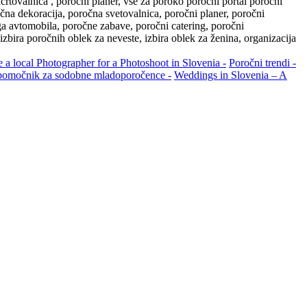
rtovalnica , poročni planer, vse za poroko poročni portal poročni
čna dekoracija, poročna svetovalnica, poročni planer, poročni
ga avtomobila, poročne zabave, poročni catering, poročni
 izbira poročnih oblek za neveste, izbira oblek za ženina, organizacija
e a local Photographer for a Photoshoot in Slovenia -
Poročni trendi -
 pomočnik za sodobne mladoporočence -
Weddings in Slovenia – A