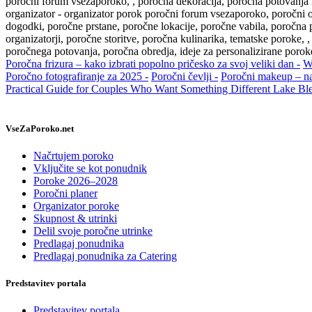
poročni forum vsezaporoko, , poročna dekoracija, poročna potovanja i
organizator - organizator porok poročni forum vsezaporoko, poročni or
dogodki, poročne prstane, poročne lokacije, poročne vabila, poročna 
organizatorji, poročne storitve, poročna kulinarika, tematske poroke, ,
poročnega potovanja, poročna obredja, ideje za personalizirane porok
Poročna frizura – kako izbrati popolno pričesko za svoj veliki dan -
W
Poročno fotografiranje za 2025 -
Poročni čevlji -
Poročni makeup – nar
Practical Guide for Couples Who Want Something Different Lake Ble
VseZaPoroko.net
Načrtujem poroko
Vključite se kot ponudnik
Poroke 2026–2028
Poročni planer
Organizator poroke
Skupnost & utrinki
Delil svoje poročne utrinke
Predlagaj ponudnika
Predlagaj ponudnika za Catering
Predstavitev portala
Predstavitev portala