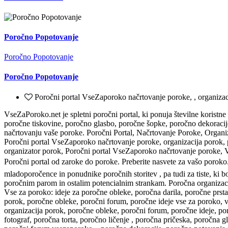
Poročno Popotovanje
Poročno Popotovanje
Poročno Popotovanje
Poročni portal VseZaporoko načrtovanje poroke, , organizac
VseZaPoroko.net je spletni poročni portal, ki ponuja številne koristne 
poročne tiskovine, poročno glasbo, poročne šopke, poročno dekoracijo,
načrtovanju vaše poroke. Poročni Portal, Načrtovanje Poroke, Organ
Poročni portal VseZaporoko načrtovanje poroke, organizacija porok, 
organizator porok, Poročni portal VseZaporoko načrtovanje poroke, Vs
Poročni portal od zaroke do poroke. Preberite nasvete za vašo poroko.
mladoporočence in ponudnike poročnih storitev , pa tudi za tiste, ki b
poročnim parom in ostalim potencialnim strankam. Poročna organizacij
Vse za poroko: ideje za poročne obleke, poročna darila, poročne prst
porok, poročne obleke, poročni forum, poročne ideje vse za poroko, v
organizacija porok, poročne obleke, poročni forum, poročne ideje, poro
fotograf, poročna torta, poročno ličenje , poročna pričeska, poročna g