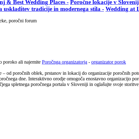
nj & Best Wedding Places -
Poročne lokacije v Slovenij
uskladitev tradicije in modernega stila -
Wedding at L
o poroko ali najemite
Poročnga organizatorja
-
organizator porok
– od poročnih oblek, prstanov in lokacij do organizacije poročnih poto
 poročnega dne. Interaktivno orodje omogoča enostavno organizacijo 
ečjega spletnega poročnega portala v Sloveniji in oglašujte svoje stori