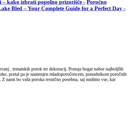
i – kako izbrati popolno prizorišče -
Poročno
ake Bled – Your Complete Guide for a Perfect Day -
vanj , tematskih porok ter dekoracij. Ponuja bogat nabor najboljših
poroke, portal pa je namenjen mladoporočencem, ponudnikom poročnih
tve. Z nami bo vaša poroka resnično posebna, saj nudimo vse, kar