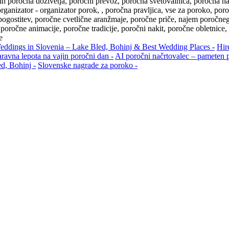
n poročna doživetja, poročni prevoz, poročna svetovalnica, poročna nač
ganizator - organizator porok, , poročna pravljica, vse za poroko, poro
pogostitev, poročne cvetlične aranžmaje, poročne priče, najem poročne
 poročne animacije, poročne tradicije, poročni nakit, poročne obletnice,
e
eddings in Slovenia – Lake Bled, Bohinj & Best Wedding Places -
Hir
avna lepota na vajin poročni dan -
AI poročni načrtovalec – pameten
d, Bohinj -
Slovenske nagrade za poroko -