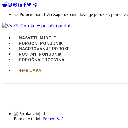
Načrtovanje poroke
Poročni ponudniki
Seznam porok 2026 / 2027 / 2028
Poročni portal VseZaporoko načrtovanje poroke, , poročne 
Splošni pogoji
Poročna trgovina
Pogoji uporabe portala
NASVETI IN IDEJE
POROČNI PONUDNIKI
NAČRTOVANJE POROKE
POSTANI PONUDNIK
POROČNA TRGOVINA
PRIJAVA
Poroka v tujini
Preberi Več...