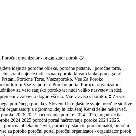
 Poročni organizator - organizator porok
ajdete ideje za poročne obleke, poročne prstane, , poročne torte,
letni strani najdete tudi seznam porok, ki vam lahko pomaga pri
i Prstani, Poročne Torte, Vsezaporoko, Vse Za Poroko
ročni forum Vse za poroko Poročni portal Poročni organizator -
dnikov za vašo sanjsko poroko ter nudi veliko nasvetov in idej.
e spremeni v zabavno dogodivščino. Vse v zvezi s poroko. ❣️ Za vse
nega poročnega portala v Sloveniji in oglašujte svoje poročne storitve
 organizatorji z ogromno idej in izkušenj.Ker si želite nekaj več.
nje poroke 2026 2027 načrtovanje poroke 2024 2025, organizacija
 poroke 2024 2025 poročni portal načrtovanje poroke 2024 2025,
 poročna obleka in čevlji, poročni prstani in poročni nakit, poročni
, vse za poroko poročni portal poročni organizator - organizator porok