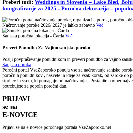
Preberi tudi:
Weddings in Slovenia – Lake Bled, Bohi
fotografiranje za 2025 -
Poročna dekoracija – popolna 
Načrtovanje poroke 2026/ 2027 je lahko zabavno
Več
Sanjska poročna lokacija - Čarda
Več
Preveri
Ponudbo
Za
Vajino sanjsko poroko
Pošlji povpraševanje ponudnikom in preveri ponudbo za vajino sansk
Sanjska poroka
Poročni portal VseZaporoko ponuja vse za načrtovanje sanjske poroke 
poročnih ponudnikov , nasvete in ideje za vsak korak, od zaroke do
storitev in vsem, ki pomagajo pri načrtovanju . Postanite partner najv
potrebujete za popoln poročni dan.
PRIJAVI
se na
E-NOVICE
Prijavi se na e-novice poročnega portala VseZaporoko.net