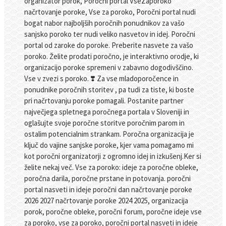
organizator porok, Poročni portal VseZaporoko
načrtovanje poroke, Vse za poroko, Poročni portal nudi
bogat nabor najboljših poročnih ponudnikov za vašo
sanjsko poroko ter nudi veliko nasvetov in idej. Poročni
portal od zaroke do poroke. Preberite nasvete za vašo
poroko. Želite prodati poročno, je interaktivno orodje, ki
organizacijo poroke spremeni v zabavno dogodivščino.
Vse v zvezi s poroko. ❣️ Za vse mladoporočence in
ponudnike poročnih storitev , pa tudi za tiste, ki boste
pri načrtovanju poroke pomagali. Postanite partner
največjega spletnega poročnega portala v Sloveniji in
oglašujte svoje poročne storitve poročnim parom in
ostalim potencialnim strankam. Poročna organizacija je
ključ do vajine sanjske poroke, kjer vama pomagamo mi
kot poročni organizatorji z ogromno idej in izkušenj.Ker si
želite nekaj več. Vse za poroko: ideje za poročne obleke,
poročna darila, poročne prstane in potovanja. poročni
portal nasveti in ideje poročni dan načrtovanje poroke
2026 2027 načrtovanje poroke 2024 2025, organizacija
porok, poročne obleke, poročni forum, poročne ideje vse
za poroko, vse za poroko, poročni portal nasveti in ideje