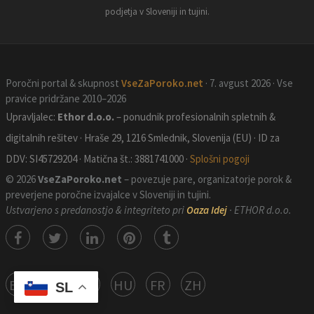
podjetja v Sloveniji in tujini.
Poročni portal & skupnost
VseZaPoroko.net
· 7. avgust 2026 · Vse
pravice pridržane 2010–2026
Upravljalec:
Ethor d.o.o.
– ponudnik profesionalnih spletnih &
digitalnih rešitev · Hraše 29, 1216 Smlednik, Slovenija (EU) · ID za
DDV: SI45729204 · Matična št.: 3881741000 ·
Splošni pogoji
© 2026
VseZaPoroko.net
– povezuje pare, organizatorje porok &
preverjene poročne izvajalce v Sloveniji in tujini.
Ustvarjeno s predanostjo & integriteto pri
Oaza Idej
· ETHOR d.o.o.
EN
DE
HR
HU
FR
ZH
SL