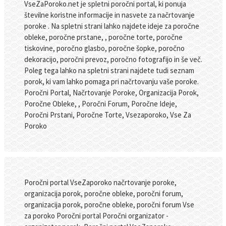
VseZaPoroko.net je spletni poročni portal, ki ponuja
številne koristne informacije in nasvete za načrtovanje
poroke . Na spletni strani lahko najdete ideje za poročne
obleke, poročne prstane, , poročne torte, poročne
tiskovine, poročno glasbo, poročne šopke, poročno
dekoracijo, poročni prevoz, poročno fotografijo in še več.
Poleg tega lahko na spletni strani najdete tudi seznam
porok, ki vam lahko pomaga pri načrtovanju vaše poroke.
Poročni Portal, Načrtovanje Poroke, Organizacija Porok,
Poročne Obleke, , Poročni Forum, Poročne Ideje,
Poročni Prstani, Poročne Torte, Vsezaporoko, Vse Za
Poroko
Poročni portal VseZaporoko načrtovanje poroke,
organizacija porok, poročne obleke, poročni forum,
organizacija porok, poročne obleke, poročni forum Vse
za poroko Poročni portal Poročni organizator -