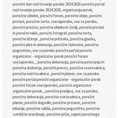
poročni dan načrtovanje poroke 2024 2025 poročni portal
načrtovanje poroke 2024 2025, organizacija porok,
poročne obleke, poročni forum, poročne ideje, poročni
prstani, poročne torte, vsezaporoko, vse za poroko,
poročni prostor, poročna obleka in čevlji, poročni prstani
in poročni nakit, poročni fotograf, poročna torta,
poročno ličenje , poročna pričeska, poročna glasba,
poročni ples in animacija, poročne tiskovine, poročna
pogostitev, vse za poroko poročni portal poročni
organizator - organizator porok poročni forum
vsezaporoko, , poročna dekoracija, poročna potovanja in
poročna doživetja, poročni prevoz, poročna svetovalnica,
poročna načrtovalnica , poročni planer, vse za poroko
poročni portal poročni organizator - organizator porok
poročni forum vsezaporoko, poročni organizator -
organizator porok, , poročna pravljica, vse za poroko,
poročna dekoracija, poročna svetovalnica, poročni
planer, poročni dogodki, poročne prstane, poročne
lokacije, poročne vabila, poročna pogostitev, poročne
cvetlične aranžmaje, poročne priče, najem poročnega