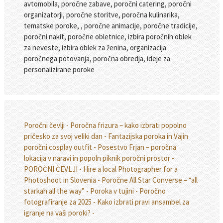
avtomobila, poročne zabave, poročni catering, poročni
organizatorji, poročne storitve, poročna kulinarika,
tematske poroke, , poročne animacije, poročne tradicije,
poročni nakit, poročne obletnice, izbira poročnih oblek
za neveste, izbira oblek za ženina, organizacija
poročnega potovanja, poročna obredja, ideje za
personalizirane poroke
Poročni čevlji -
Poročna frizura – kako izbrati popolno
pričesko za svoj veliki dan -
Fantazijska poroka in Vajin
poročni cosplay outfit -
Posestvo Frjan – poročna
lokacija v naravi in popoln piknik poročni prostor -
POROČNI ČEVLJI -
Hire a local Photographer for a
Photoshoot in Slovenia -
Poročne All Star Converse – “all
starkah all the way” -
Poroka v tujini -
Poročno
fotografiranje za 2025 -
Kako izbrati pravi ansambel za
igranje na vaši poroki? -