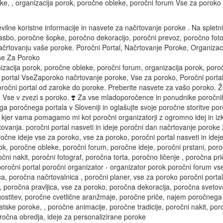
, , organizacija porok, poročne obleke, poročni forum Vse za poroko P
evilne koristne informacije in nasvete za načrtovanje poroke . Na spletn
asbo, poročne šopke, poročno dekoracijo, poročni prevoz, poročno fotogr
ačrtovanju vaše poroke. Poročni Portal, Načrtovanje Poroke, Organiza
Vse Za Poroko
zacija porok, poročne obleke, poročni forum, organizacija porok, por
ni portal VseZaporoko načrtovanje poroke, Vse za poroko, Poročni porta
oročni portal od zaroke do poroke. Preberite nasvete za vašo poroko. Žel
se v zvezi s poroko. ❣️ Za vse mladoporočence in ponudnike poročnih sto
ga poročnega portala v Sloveniji in oglašujte svoje poročne storitve p
, kjer vama pomagamo mi kot poročni organizatorji z ogromno idej in izku
tovanja. poročni portal nasveti in ideje poročni dan načrtovanje poro
ročne ideje vse za poroko, vse za poroko, poročni portal nasveti in id
ok, poročne obleke, poročni forum, poročne ideje, poročni prstani, por
ročni nakit, poročni fotograf, poročna torta, poročno ličenje , poročna p
oročni portal poročni organizator - organizator porok poročni forum v
a, poročna načrtovalnica , poročni planer, vse za poroko poročni porta
, poročna pravljica, vse za poroko, poročna dekoracija, poročna svetov
gostitev, poročne cvetlične aranžmaje, poročne priče, najem poročnega
atske poroke, , poročne animacije, poročne tradicije, poročni nakit, por
ročna obredja, ideje za personalizirane poroke