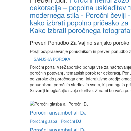
dekoracija – popolna uskladitev tr
modernega stila -
Poročni čevlji -
kako izbrati popolno pričesko za s
Kako izbrati poročnega fotografa
Preveri
Ponudbo
Za
Vajino sanjsko poroko
Pošlji povpraševanje ponudnikom in preveri ponudbo z
SANJSKA POROKA
Poročni portal VseZaporoko ponuja vse za načrtovanje 
poročnih potovanj , tematskih porok ter dekoracij. Pon
od zaroke do poročnega dne. Interaktivno orodje omo
ponudnikom poročnih storitev in vsem, ki pomagajo pri
Sloveniji in oglašujte svoje storitve. Z nami bo vaša 
Poročni ansambel ali DJ
Poročni glasba
,
Poročni DJ
Poročni ansambel ali DJ