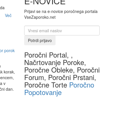
E-NOVICE
Prijavi se na e-novice poročnega portala
a
Več
VseZaporoko.net
or porok
Poročni Portal, ,
Načrtovanje Poroke,
e
Poročne Obleke, Poročni
ak korak,
Forum, Poročni Prstani,
očencem,
Poročne Torte
Poročno
a v
čni dan.
Popotovanje