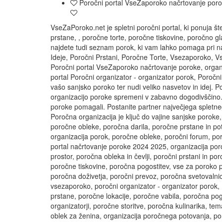
Poročni portal VseZaporoko načrtovanje poroke
VseZaPoroko.net je spletni poročni portal, ki ponuja št
prstane, , poročne torte, poročne tiskovine, poročno gl
najdete tudi seznam porok, ki vam lahko pomaga pri n
Ideje, Poročni Prstani, Poročne Torte, Vsezaporoko, 
Poročni portal VseZaporoko načrtovanje poroke, organi
portal Poročni organizator - organizator porok, Poroč
vašo sanjsko poroko ter nudi veliko nasvetov in idej. P
organizacijo poroke spremeni v zabavno dogodivščino. V
poroke pomagali. Postanite partner največjega spletne
Poročna organizacija je ključ do vajine sanjske poroke
poročne obleke, poročna darila, poročne prstane in po
organizacija porok, poročne obleke, poročni forum, po
portal načrtovanje poroke 2024 2025, organizacija por
prostor, poročna obleka in čevlji, poročni prstani in po
poročne tiskovine, poročna pogostitev, vse za poroko p
poročna doživetja, poročni prevoz, poročna svetovalnic
vsezaporoko, poročni organizator - organizator porok, 
prstane, poročne lokacije, poročne vabila, poročna po
organizatorji, poročne storitve, poročna kulinarika, tem
oblek za ženina, organizacija poročnega potovanja, po