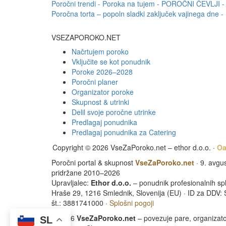
Poročni trendi -
Poroka na tujem -
POROČNI ČEVLJI -
Poročna torta – popoln sladki zaključek vajinega dne -
VSEZAPOROKO.NET
Načrtujem poroko
Vključite se kot ponudnik
Poroke 2026–2028
Poročni planer
Organizator poroke
Skupnost & utrinki
Delil svoje poročne utrinke
Predlagaj ponudnika
Predlagaj ponudnika za Catering
Copyright © 2026 VseZaPoroko.net – ethor d.o.o. ·
Oa
Poročni portal & skupnost
VseZaPoroko.net
· 9. avgu
pridržane 2010–2026
Upravljalec:
Ethor d.o.o.
– ponudnik profesionalnih sple
Hraše 29, 1216 Smlednik, Slovenija (EU) · ID za DDV:
št.: 3881741000 ·
Splošni pogoji
© 2026
VseZaPoroko.net
– povezuje pare, organizat
SL