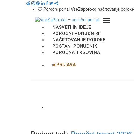
Načrtovanje poroke
Poročni ponudniki
Poročni portal VseZaporoko načrtovanje poroke
Seznam porok 2026 / 2027 / 2028
Splošni pogoji
NASVETI IN IDEJE
Poročna trgovina
POROČNI PONUDNIKI
Pogoji uporabe portala
NAČRTOVANJE POROKE
POSTANI PONUDNIK
POROČNA TRGOVINA
PRIJAVA
Preberi tudi:
Poročni trendi 2026 