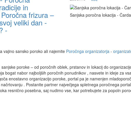
adicije in
Poročna frizura –
Sanjska poročna lokacija - Čard
voj veliki dan -
? -
a vajino sansko poroko ali najemite
Poročnga organizatorja
-
organizat
sanjske poroke – od poročnih oblek, prstanov in lokacij do organizacij
uja bogat nabor najboljših poročnih ponudnikov , nasvete in ideje za vs
goča enostavno organizacijo poroke, portal pa je namenjen mladopor
 načrtovanju . Postanite partner največjega spletnega poročnega portal
poroka resnično posebna, saj nudimo vse, kar potrebujete za popoln poro