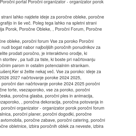
oročni portal Poročni organizator - organizator porok
i strani lahko najdete ideje za poročne obleke, poročne
afijo in še več. Poleg tega lahko na spletni strani
cija Porok, Poročne Obleke, , Poročni Forum, Poročne
očne obleke, poročni forum Vse za poroko Poročni
l nudi bogat nabor najboljših poročnih ponudnikov za
ite prodati poročno, je interaktivno orodje, ki
ritev , pa tudi za tiste, ki boste pri načrtovanju
oročnim parom in ostalim potencialnim strankam.
šenj.Ker si želite nekaj več. Vse za poroko: ideje za
ke 2026 2027 načrtovanje poroke 2024 2025,
eje poročni dan načrtovanje poroke 2024 2025 poročni
očne torte, vsezaporoko, vse za poroko, poročni
ričeska, poročna glasba, poročni ples in animacija,
sezaporoko, , poročna dekoracija, poročna potovanja in
l poročni organizator - organizator porok poročni forum
alnica, poročni planer, poročni dogodki, poročne
 avtomobila, poročne zabave, poročni catering, poročni
očne obletnice, izbira poročnih oblek za neveste, izbira