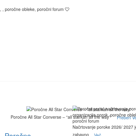
, , poročne obleke, poročni forum
Poročne All Star Converse – “all starkah all the way”
Preberi Ve
Načrtovanje poroke 2026/ 2027 j
-
Poročna
zabavno
Več