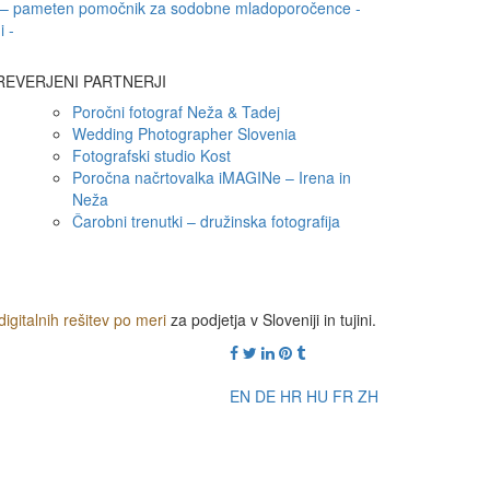
c – pameten pomočnik za sodobne mladoporočence -
i -
REVERJENI PARTNERJI
Poročni fotograf Neža & Tadej
Wedding Photographer Slovenia
Fotografski studio Kost
Poročna načrtovalka iMAGINe – Irena in
Neža
Čarobni trenutki – družinska fotografija
digitalnih rešitev po meri
za podjetja v Sloveniji in tujini.
EN
DE
HR
HU
FR
ZH