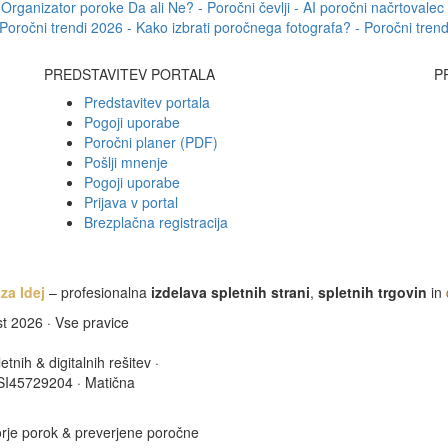
Organizator poroke Da ali Ne? -
Poročni čevlji -
AI poročni načrtovale
Poročni trendi 2026 -
Kako izbrati poročnega fotografa? -
Poročni trend
PREDSTAVITEV PORTALA
P
Predstavitev portala
Pogoji uporabe
Poročni planer (PDF)
Pošlji mnenje
Pogoji uporabe
Prijava v portal
Brezplačna registracija
za Idej
– profesionalna
izdelava spletnih strani
,
spletnih trgovin
in
st 2026 · Vse pravice
tnih & digitalnih rešitev ·
 SI45729204 · Matična
orje porok & preverjene poročne