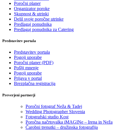
Poročni planer
Organizator poroke
Skupnost & utrinki
Delil svoje poročne utrinke
Predlagaj ponudnika
Predlagaj ponudnika za Catering
Predstavitev portala
Predstavitev portala
Pogoji uporabe
Poročni planer (PDF)
Pošlji mnenje
Pogoji uporabe
Prijava v portal
Brezplačna registracija
Preverjeni partnerji
Poročni fotograf Neža & Tadej
Wedding Photographer Slovenia
Fotografski studio Kost
Poročna načrtovalka iMAGINe – Irena in Neža
Čarobni trenutki – družinska fotografija