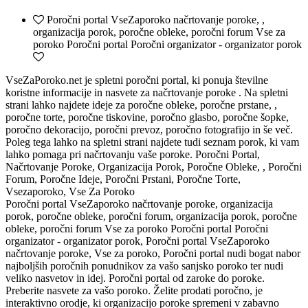
Poročni portal VseZaporoko načrtovanje poroke, ,
organizacija porok, poročne obleke, poročni forum Vse za
poroko Poročni portal Poročni organizator - organizator porok
VseZaPoroko.net je spletni poročni portal, ki ponuja številne
koristne informacije in nasvete za načrtovanje poroke . Na spletni
strani lahko najdete ideje za poročne obleke, poročne prstane, ,
poročne torte, poročne tiskovine, poročno glasbo, poročne šopke,
poročno dekoracijo, poročni prevoz, poročno fotografijo in še več.
Poleg tega lahko na spletni strani najdete tudi seznam porok, ki vam
lahko pomaga pri načrtovanju vaše poroke. Poročni Portal,
Načrtovanje Poroke, Organizacija Porok, Poročne Obleke, , Poročni
Forum, Poročne Ideje, Poročni Prstani, Poročne Torte,
Vsezaporoko, Vse Za Poroko
Poročni portal VseZaporoko načrtovanje poroke, organizacija
porok, poročne obleke, poročni forum, organizacija porok, poročne
obleke, poročni forum Vse za poroko Poročni portal Poročni
organizator - organizator porok, Poročni portal VseZaporoko
načrtovanje poroke, Vse za poroko, Poročni portal nudi bogat nabor
najboljših poročnih ponudnikov za vašo sanjsko poroko ter nudi
veliko nasvetov in idej. Poročni portal od zaroke do poroke.
Preberite nasvete za vašo poroko. Želite prodati poročno, je
interaktivno orodje, ki organizacijo poroke spremeni v zabavno