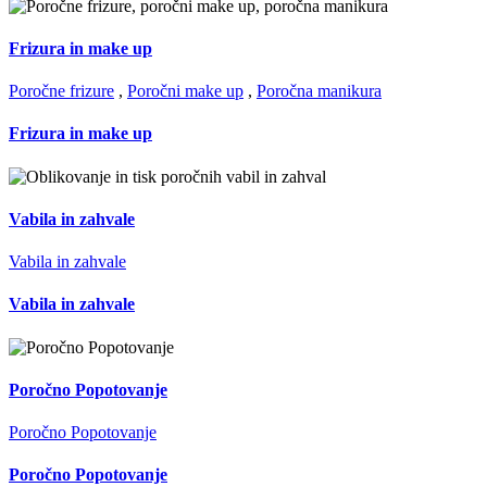
Frizura in make up
Poročne frizure
,
Poročni make up
,
Poročna manikura
Frizura in make up
Vabila in zahvale
Vabila in zahvale
Vabila in zahvale
Poročno Popotovanje
Poročno Popotovanje
Poročno Popotovanje