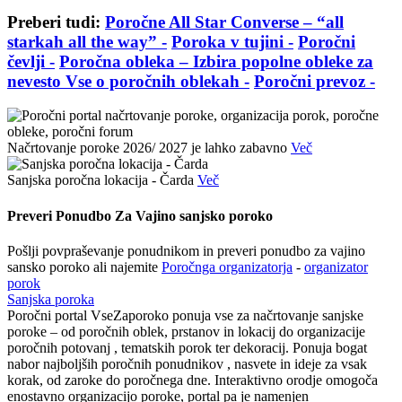
Preberi tudi:
Poročne All Star Converse – “all
starkah all the way” -
Poroka v tujini -
Poročni
čevlji -
Poročna obleka – Izbira popolne obleke za
nevesto Vse o poročnih oblekah -
Poročni prevoz -
Načrtovanje poroke 2026/ 2027 je lahko zabavno
Več
Sanjska poročna lokacija - Čarda
Več
Preveri
Ponudbo
Za
Vajino sanjsko poroko
Pošlji povpraševanje ponudnikom in preveri ponudbo za vajino
sansko poroko ali najemite
Poročnga organizatorja
-
organizator
porok
Sanjska poroka
Poročni portal VseZaporoko ponuja vse za načrtovanje sanjske
poroke – od poročnih oblek, prstanov in lokacij do organizacije
poročnih potovanj , tematskih porok ter dekoracij. Ponuja bogat
nabor najboljših poročnih ponudnikov , nasvete in ideje za vsak
korak, od zaroke do poročnega dne. Interaktivno orodje omogoča
enostavno organizacijo poroke, portal pa je namenjen