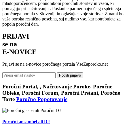
mladoporočencem, ponudnikom poročnih storitev in vsem, ki
pomagajo pri načrtovanju . Postanite partner največjega spletnega
poročnega portala v Sloveniji in oglašujte svoje storitve. Z nami bo
vaša poroka resnično posebna, saj nudimo vse, kar potrebujete za
popoln poročni dan.
PRIJAVI
se na
E-NOVICE
Prijavi se na e-novice poročnega portala VseZaporoko.net
Poročni Portal, , Načrtovanje Poroke, Poročne
Obleke, Poročni Forum, Poročni Prstani, Poročne
Torte
Poročno Popotovanje
Poročni ansambel ali DJ