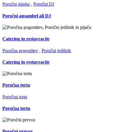
Poročni glasba
,
Poročni DJ
Poročni ansambel ali DJ
Catering in restavracije
Poročna pogostitev
,
Poročni jedilnik
Catering in restavracije
Poročna torta
Poročna torta
Poročna torta
Poročni prevoz