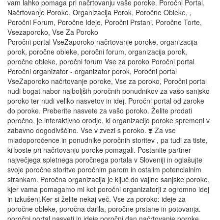
vam lahko pomaga pri načrtovanju vaše poroke. Poročni Portal,
Načrtovanje Poroke, Organizacija Porok, Poročne Obleke, ,
Poročni Forum, Poročne Ideje, Poročni Prstani, Poročne Torte,
Vsezaporoko, Vse Za Poroko
Poročni portal VseZaporoko načrtovanje poroke, organizacija
porok, poročne obleke, poročni forum, organizacija porok,
poročne obleke, poročni forum Vse za poroko Poročni portal
Poročni organizator - organizator porok, Poročni portal
VseZaporoko načrtovanje poroke, Vse za poroko, Poročni portal
nudi bogat nabor najboljših poročnih ponudnikov za vašo sanjsko
poroko ter nudi veliko nasvetov in idej. Poročni portal od zaroke
do poroke. Preberite nasvete za vašo poroko. Želite prodati
poročno, je interaktivno orodje, ki organizacijo poroke spremeni v
zabavno dogodivščino. Vse v zvezi s poroko. ❣️ Za vse
mladoporočence in ponudnike poročnih storitev , pa tudi za tiste,
ki boste pri načrtovanju poroke pomagali. Postanite partner
največjega spletnega poročnega portala v Sloveniji in oglašujte
svoje poročne storitve poročnim parom in ostalim potencialnim
strankam. Poročna organizacija je ključ do vajine sanjske poroke,
kjer vama pomagamo mi kot poročni organizatorji z ogromno idej
in izkušenj.Ker si želite nekaj več. Vse za poroko: ideje za
poročne obleke, poročna darila, poročne prstane in potovanja.
poročni portal nasveti in ideje poročni dan načrtovanje poroke