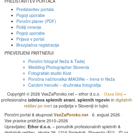
PREDSTAVITEV PORTALA
Predstavitev portala
Pogoji uporabe
Poročni planer (PDF)
Pošlji mnenje
Pogoji uporabe
Prijava v portal
Brezplačna registracija
PREVERJENI PARTNERJI
Poročni fotograf Neža & Tadej
Wedding Photographer Slovenia
Fotografski studio Kost
Poročna načrtovalka iMAGINe – Irena in Neža
Čarobni trenutki – družinska fotografija
Copyright © 2026 VseZaPoroko.net – ethor d.o.o. ·
Oaza Idej
–
profesionalna
izdelava spletnih strani
,
spletnih trgovin
in
digitalnih
rešitev po meri
za podjetja v Sloveniji in tujini.
Poročni portal & skupnost
VseZaPoroko.net
· 6. avgust 2026 ·
Vse pravice pridržane 2010–2026
Upravljalec:
Ethor d.o.o.
– ponudnik profesionalnih spletnih &
digitalnih rešitev · Hraše 29, 1216 Smlednik, Slovenija (EU) · ID za