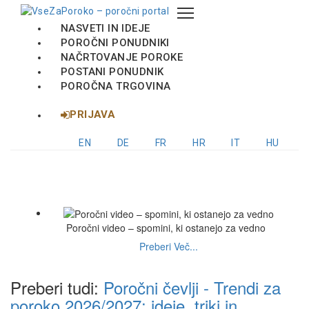
NASVETI IN IDEJE
POROČNI PONUDNIKI
NAČRTOVANJE POROKE
POSTANI PONUDNIK
POROČNA TRGOVINA
PRIJAVA
EN
DE
FR
HR
IT
HU
Poročni video – spomini, ki ostanejo za vedno
Preberi Več...
Preberi tudi:
Poročni čevlji -
Trendi za
poroko 2026/2027: ideje, triki in