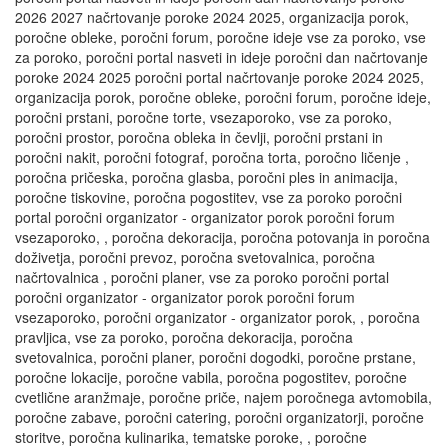
2026 2027 načrtovanje poroke 2024 2025, organizacija porok,
poročne obleke, poročni forum, poročne ideje vse za poroko, vse
za poroko, poročni portal nasveti in ideje poročni dan načrtovanje
poroke 2024 2025 poročni portal načrtovanje poroke 2024 2025,
organizacija porok, poročne obleke, poročni forum, poročne ideje,
poročni prstani, poročne torte, vsezaporoko, vse za poroko,
poročni prostor, poročna obleka in čevlji, poročni prstani in
poročni nakit, poročni fotograf, poročna torta, poročno ličenje ,
poročna pričeska, poročna glasba, poročni ples in animacija,
poročne tiskovine, poročna pogostitev, vse za poroko poročni
portal poročni organizator - organizator porok poročni forum
vsezaporoko, , poročna dekoracija, poročna potovanja in poročna
doživetja, poročni prevoz, poročna svetovalnica, poročna
načrtovalnica , poročni planer, vse za poroko poročni portal
poročni organizator - organizator porok poročni forum
vsezaporoko, poročni organizator - organizator porok, , poročna
pravljica, vse za poroko, poročna dekoracija, poročna
svetovalnica, poročni planer, poročni dogodki, poročne prstane,
poročne lokacije, poročne vabila, poročna pogostitev, poročne
cvetlične aranžmaje, poročne priče, najem poročnega avtomobila,
poročne zabave, poročni catering, poročni organizatorji, poročne
storitve, poročna kulinarika, tematske poroke, , poročne