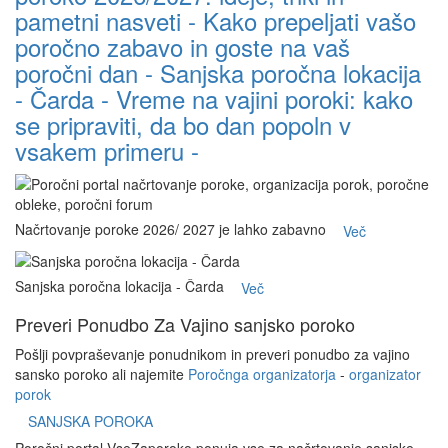
pametni nasveti -
Kako prepeljati vašo
poročno zabavo in goste na vaš
poročni dan -
Sanjska poročna lokacija
- Čarda -
Vreme na vajini poroki: kako
se pripraviti, da bo dan popoln v
vsakem primeru -
Načrtovanje poroke 2026/ 2027 je lahko zabavno
Več
Sanjska poročna lokacija - Čarda
Več
Preveri
Ponudbo
Za
Vajino sanjsko poroko
Pošlji povpraševanje ponudnikom in preveri ponudbo za vajino
sansko poroko ali najemite
Poročnga organizatorja
-
organizator
porok
SANJSKA POROKA
Poročni portal VseZaporoko ponuja vse za načrtovanje sanjske