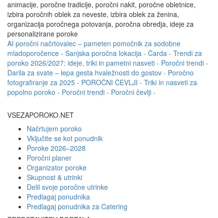
animacije, poročne tradicije, poročni nakit, poročne obletnice,
izbira poročnih oblek za neveste, izbira oblek za ženina,
organizacija poročnega potovanja, poročna obredja, ideje za
personalizirane poroke
AI poročni načrtovalec – pameten pomočnik za sodobne
mladoporočence -
Sanjska poročna lokacija - Čarda -
Trendi za
poroko 2026/2027: ideje, triki in pametni nasveti -
Poročni trendi -
Darila za svate – lepa gesta hvaležnosti do gostov -
Poročno
fotografiranje za 2025 -
POROČNI ČEVLJI -
Triki in nasveti za
popolno poroko -
Poročni trendi -
Poročni čevlji -
VSEZAPOROKO.NET
Načrtujem poroko
Vključite se kot ponudnik
Poroke 2026–2028
Poročni planer
Organizator poroke
Skupnost & utrinki
Delil svoje poročne utrinke
Predlagaj ponudnika
Predlagaj ponudnika za Catering