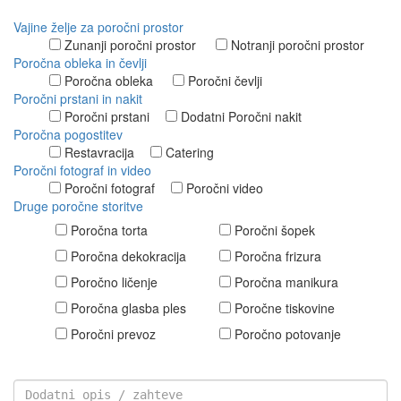
Vajine želje za poročni prostor
Zunanji poročni prostor
Notranji poročni prostor
Poročna obleka in čevlji
Poročna obleka
Poročni čevlji
Poročni prstani in nakit
Poročni prstani
Dodatni Poročni nakit
Poročna pogostitev
Restavracija
Catering
Poročni fotograf in video
Poročni fotograf
Poročni video
Druge poročne storitve
Poročna torta
Poročni šopek
Poročna dekokracija
Poročna frizura
Poročno ličenje
Poročna manikura
Poročna glasba ples
Poročne tiskovine
Poročni prevoz
Poročno potovanje