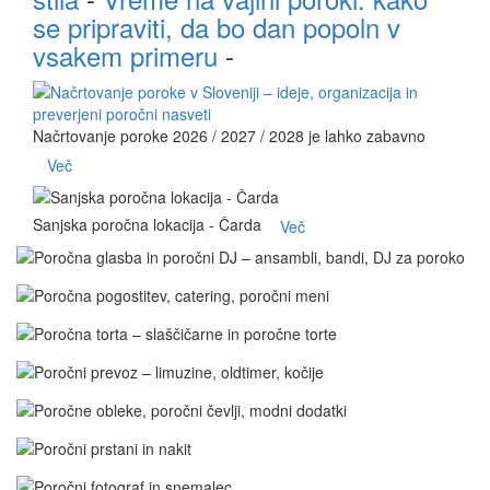
se pripraviti, da bo dan popoln v
vsakem primeru
-
Načrtovanje poroke 2026 / 2027 / 2028 je lahko zabavno
Več
Sanjska poročna lokacija - Čarda
Več